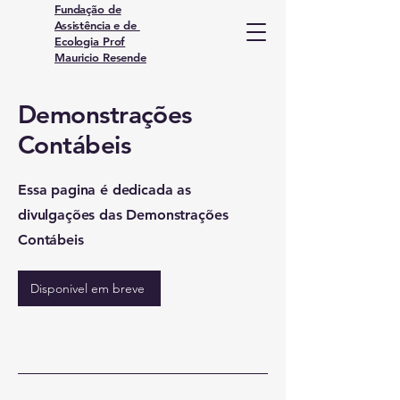
Fundação de
Assistência e de
Ecologia Prof
Mauricio Resende
Demonstrações
Contábeis
Essa pagina é dedicada as
divulgações das Demonstrações
Contábeis
Disponivel em breve